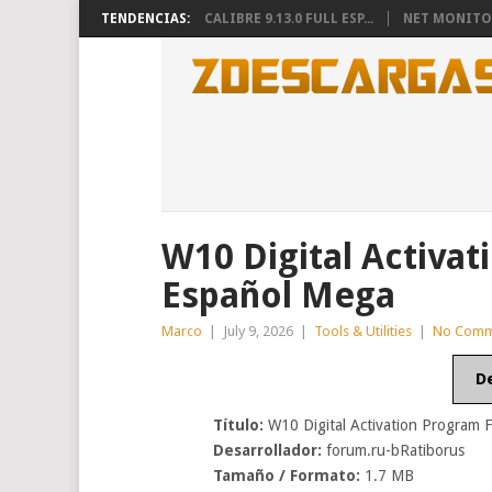
TENDENCIAS:
CALIBRE 9.13.0 FULL ESP...
NET MONITOR
W10 Digital Activat
Español Mega
Marco
|
July 9, 2026
|
Tools & Utilities
|
No Comm
D
Título:
W10 Digital Activation Program 
Desarrollador:
forum.ru-bRatiborus
Tamaño / Formato:
1.7 MB