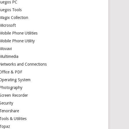
Juegos PC
Juegos Tools
Magix Collection
Microsoft
Mobile Phone Utilities
Mobile Phone Utility
Movavi
Multimedia
Networks and Connections
Office & PDF
Operating System
Photography
Screen Recorder
Security
Tenorshare
Tools & Utilities
Topaz