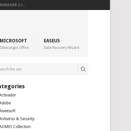
ANAGER 2.1...
MICROSOFT
EASEUS
Zdescargas Office
Data Recovery Wizard
ategories
Activador
Adobe
Aiseesoft
Antivirus & Security
AOMEI Collection