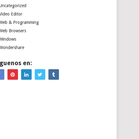
Uncategorized
Video Editor
Web & Programming
Web Browsers
Windows
Wondershare
íguenos en: