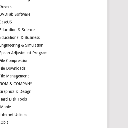
Drivers
DVDFab Software
EaseUS
Education & Science
Educational & Business
Engineering & Simulation
Epson Adjustment Program
File Compression
File Downloads
File Management
GOM & COMPANY
Graphics & Design
Hard Disk Tools
iMobie
Internet Utilities
IObit