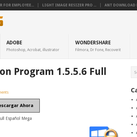
 FOR EMPLOYEE...
LIGHT IMAGE RESIZER PRO ...
ANT DOWNLOAD M
ADOBE
WONDERSHARE
Photoshop, Acrobat, illustrator
Filmora, Dr Fone, Recoverit
ion Program 1.5.5.6 Full
C
ents
escargar Ahora
Full Español Mega