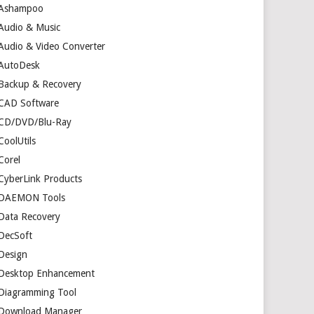
Ashampoo
Audio & Music
Audio & Video Converter
AutoDesk
Backup & Recovery
CAD Software
CD/DVD/Blu-Ray
CoolUtils
Corel
CyberLink Products
DAEMON Tools
Data Recovery
DecSoft
Design
Desktop Enhancement
Diagramming Tool
Download Manager