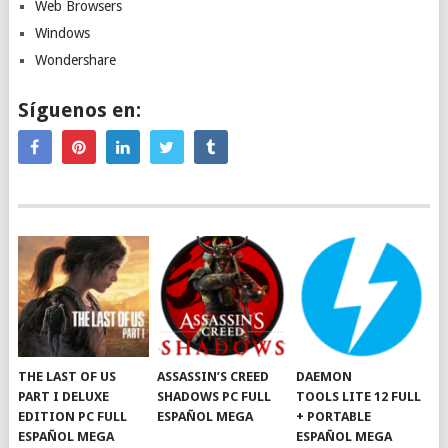
Web Browsers
Windows
Wondershare
Síguenos en:
THE LAST OF US
ASSASSIN’S CREED
DAEMON
PART I DELUXE
SHADOWS PC FULL
TOOLS LITE 12 FULL
EDITION PC FULL
ESPAÑOL MEGA
+ PORTABLE
ESPAÑOL MEGA
ESPAÑOL MEGA