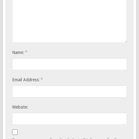
*
Name:
*
Email Address:
Website: