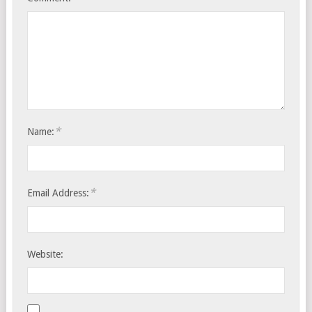
*
Name:
*
Email Address:
Website: