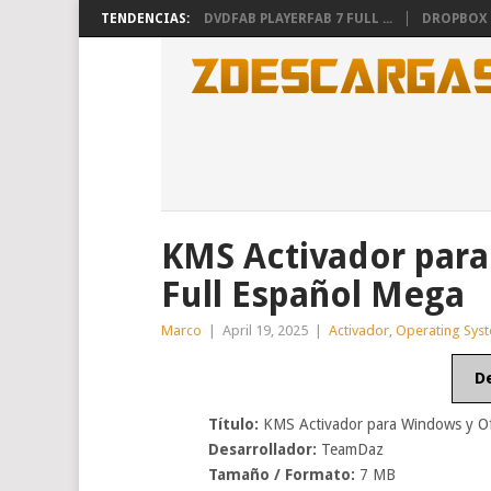
TENDENCIAS:
DVDFAB PLAYERFAB 7 FULL ...
DROPBOX 26
KMS Activador para
Full Español Mega
Marco
|
April 19, 2025
|
Activador
,
Operating Sys
D
Título:
KMS Activador para Windows y Of
Desarrollador:
TeamDaz
Tamaño / Formato:
7 MB