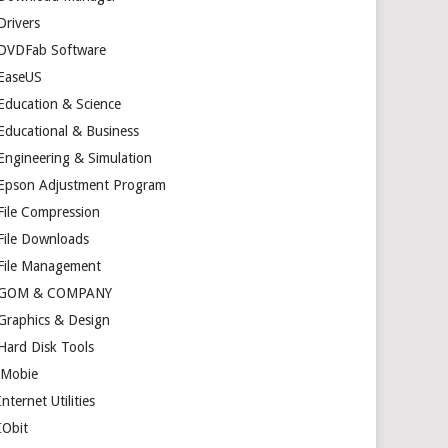
Drivers
DVDFab Software
EaseUS
Education & Science
Educational & Business
Engineering & Simulation
Epson Adjustment Program
File Compression
File Downloads
File Management
GOM & COMPANY
Graphics & Design
Hard Disk Tools
iMobie
Internet Utilities
IObit