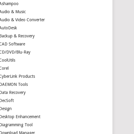
Ashampoo
Audio & Music
Audio & Video Converter
AutoDesk
Backup & Recovery
CAD Software
CD/DVD/Blu-Ray
CoolUtils
Corel
CyberLink Products
DAEMON Tools
Data Recovery
DecSoft
Design
Desktop Enhancement
Diagramming Tool
Download Manager