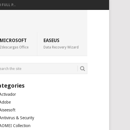
 FULL P...
MICROSOFT
EASEUS
Zdescargas Office
Data Recovery Wizard
ategories
Activador
Adobe
Aiseesoft
Antivirus & Security
AOMEI Collection