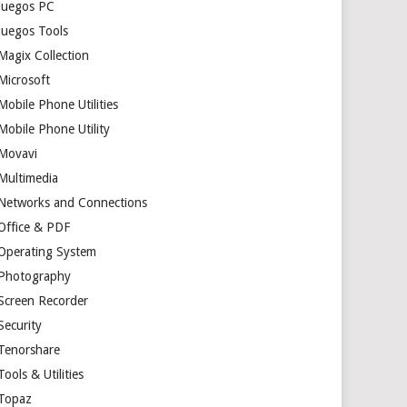
Juegos PC
Juegos Tools
Magix Collection
Microsoft
Mobile Phone Utilities
Mobile Phone Utility
Movavi
Multimedia
Networks and Connections
Office & PDF
Operating System
Photography
Screen Recorder
Security
Tenorshare
Tools & Utilities
Topaz