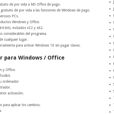
tuito de por vida a MS Office de pago.
ratuito de por vida a las funciones de Windows de pago.
merosos PCs.
oductos Windows y Office.
4 bits, incluidos x32 y x62.
os considerables del programa.
e cualquier lugar.
ramienta para activar Windows 10 sin pagar claves.
r para Windows / Office
 y Office.
oolkit.
su ordenador
trador.
rior activación.
vo para aplicar los cambios.
a.