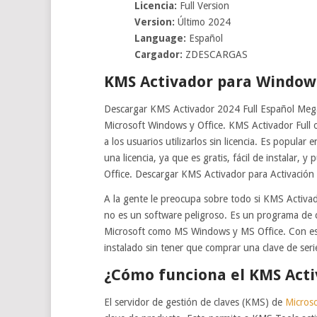
Licencia:
Full Version
Version:
Último 2024
Language:
Español
Cargador:
ZDESCARGAS
KMS Activador para Windows
Descargar KMS Activador 2024 Full Español Mega 
Microsoft Windows y Office. KMS Activador Full o
a los usuarios utilizarlos sin licencia. Es popula
una licencia, ya que es gratis, fácil de instalar
Office. Descargar KMS Activador para Activación
A la gente le preocupa sobre todo si KMS Activa
no es un software peligroso. Es un programa de có
Microsoft como MS Windows y MS Office. Con est
instalado sin tener que comprar una clave de seri
¿Cómo funciona el KMS Acti
El servidor de gestión de claves (KMS) de
Micros