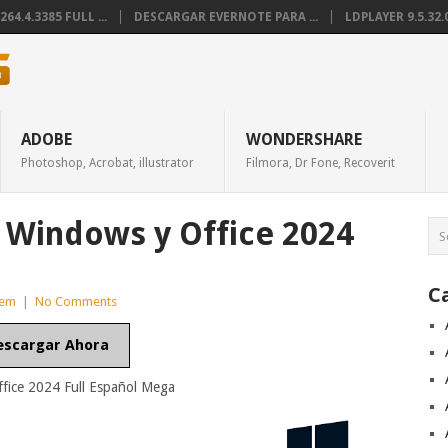
4.4.3385 FULL ...
DESCARGAR EVERNOTE PARA ...
LDPLAYER 9.5.32.0
ADOBE
WONDERSHARE
Photoshop, Acrobat, illustrator
Filmora, Dr Fone, Recoverit
 Windows y Office 2024
C
tem
|
No Comments
escargar Ahora
fice 2024 Full Español Mega