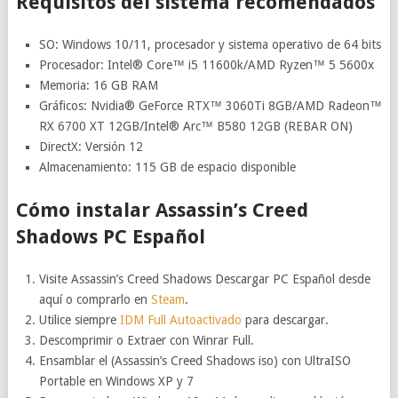
Requisitos del sistema recomendados
SO: Windows 10/11, procesador y sistema operativo de 64 bits
Procesador: Intel® Core™ i5 11600k/AMD Ryzen™ 5 5600x
Memoria: 16 GB RAM
Gráficos: Nvidia® GeForce RTX™ 3060Ti 8GB/AMD Radeon™
RX 6700 XT 12GB/Intel® Arc™ B580 12GB (REBAR ON)
DirectX: Versión 12
Almacenamiento: 115 GB de espacio disponible
Cómo instalar Assassin’s Creed
Shadows PC Español
Visite Assassin’s Creed Shadows Descargar PC Español desde
aquí o comprarlo en
Steam
.
Utilice siempre
IDM Full Autoactivado
para descargar.
Descomprimir o Extraer con Winrar Full.
Ensamblar el (Assassin’s Creed Shadows iso) con UltraISO
Portable en Windows XP y 7