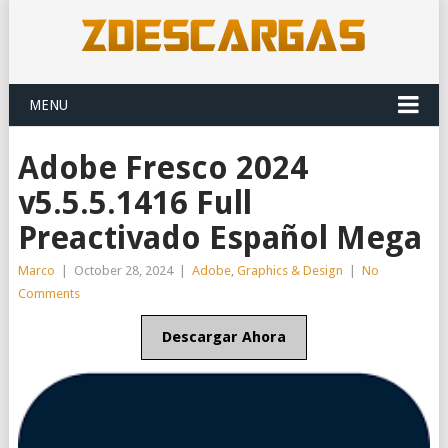
MENU
Adobe Fresco 2024
v5.5.5.1416 Full
Preactivado Español Mega
Marco
|
October 28, 2024
|
Adobe
,
Graphics & Design
|
No
Comments
Descargar Ahora